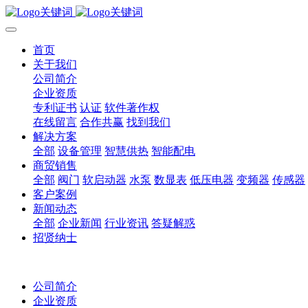
首页
关于我们
公司简介
企业资质
专利证书
认证
软件著作权
在线留言
合作共赢
找到我们
解决方案
全部
设备管理
智慧供热
智能配电
商贸销售
全部
阀门
软启动器
水泵
数显表
低压电器
变频器
传感器
客户案例
新闻动态
全部
企业新闻
行业资讯
答疑解惑
招贤纳士
公司简介
企业资质